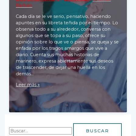
Barban
Cada día se le ve serio, pensativo, haciendo
apuntes en su libreta teñida por el tiempo. Lo
observa todo a su alrededor, conversa con
algunos que se topa a su paso, ofrece su
opinión sobre lo que ve o piensa, se queja y se
enfada por los tragos amargos que vive a
diario. Cuenta sus muchas historias de
marinero, expresa abiertamente sus deseos
de trascender, de dejar una huella en los
demás…
Francisco,
Leer más »
un
marinero
por
desembarcar