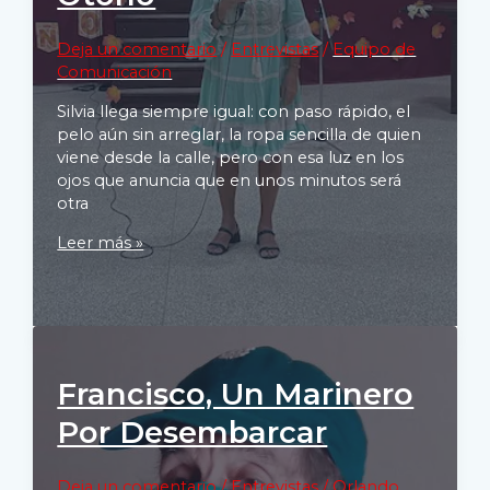
Deja un comentario
/
Entrevistas
/
Equipo de
Comunicación
Silvia llega siempre igual: con paso rápido, el
pelo aún sin arreglar, la ropa sencilla de quien
viene desde la calle, pero con esa luz en los
ojos que anuncia que en unos minutos será
otra
Silvia,
Leer más »
cantante
cubana
que
se
hizo
camino
Francisco, Un Marinero
en
Por Desembarcar
Otoño
Deja un comentario
/
Entrevistas
/
Orlando