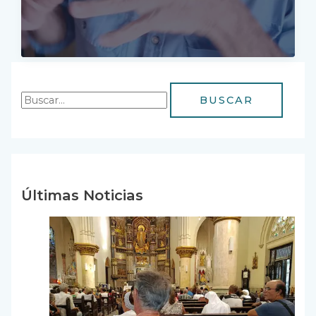
un
marinero
por
desembarcar
Últimas Noticias