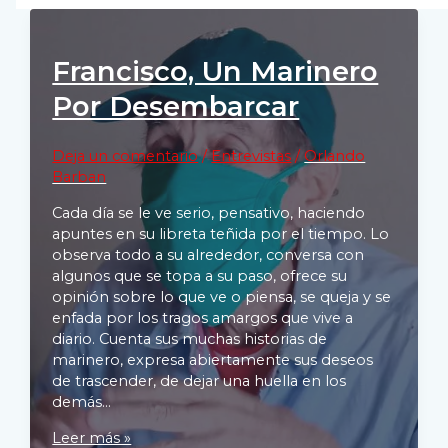
Francisco, Un Marinero
Por Desembarcar
Deja un comentario
/
Entrevistas
/
Orlando
Barban
Cada día se le ve serio, pensativo, haciendo
apuntes en su libreta teñida por el tiempo. Lo
observa todo a su alrededor, conversa con
algunos que se topa a su paso, ofrece su
opinión sobre lo que ve o piensa, se queja y se
enfada por los tragos amargos que vive a
diario. Cuenta sus muchas historias de
marinero, expresa abiertamente sus deseos
de trascender, de dejar una huella en los
demás…
Francisco,
Leer más »