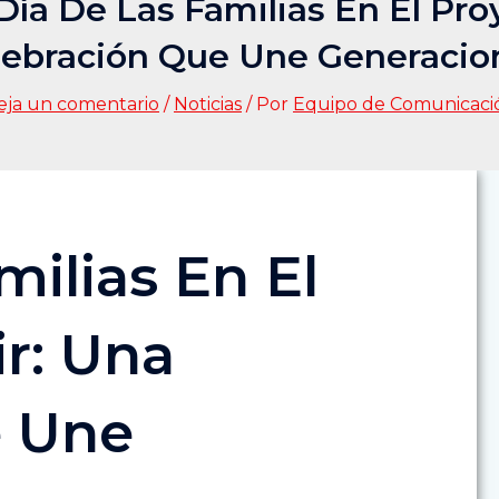
 Día De Las Familias En El Pro
lebración Que Une Generacio
eja un comentario
/
Noticias
/ Por
Equipo de Comunicaci
milias En El
r: Una
e Une