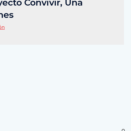
yecto Convivir, Una
nes
ón